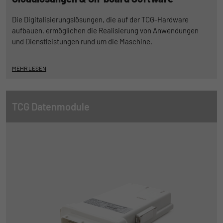
begrenzen.
Die Digitalisierungslösungen, die auf der TCG-Hardware
aufbauen, ermöglichen die Realisierung von Anwendungen
Name
_pk_id
und Dienstleistungen rund um die Maschine.
Anbieter
Matomo
MEHR LESEN
Laufzeit
1 Jahr und 1 Monat
Matomo setzt dieses Cookie, um eine
Zweck
TCG Datenmodule
eindeutige Benutzer-ID zu speichern.
Name
_pk_ses
Anbieter
Matomo
Laufzeit
1 Stunde
Matomo setzt dieses Cookie, um eine
eindeutige Sitzungs-ID zu speichern, mit
Zweck