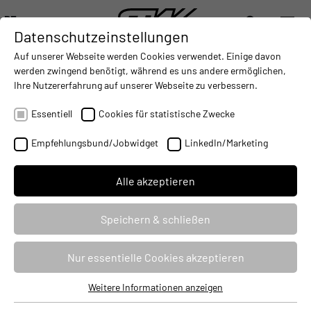
DE
Datenschutzeinstellungen
DIGITALISIERUNG
- CONNECTING THE WORLD OF MOBILE MACHINES
AUTOMATISIERUNG
- IMPROVING MOBILE MACHINES O
INTEGRATION
- SUPPORTI
Auf unserer Webseite werden Cookies verwendet. Einige davon
DEUTSCH (DE)
werden zwingend benötigt, während es uns andere ermöglichen,
ENGLISH (EN)
Ihre Nutzererfahrung auf unserer Webseite zu verbessern.
Track
中文 (ZH)
Essentiell
Cookies für statistische Zwecke
Process
Connect
Empfehlungsbund/Jobwidget
LinkedIn/Marketing
Teleport
Alle akzeptieren
Digitalize
Speichern & schließen
PROCESS
Nur essentielle Cookies akzeptieren
Oft ist eine Vorverarbeitung von Daten bereits auf der Maschine im
Weitere Informationen anzeigen
Essentiell
Rahmen von Edge Computing sinnvoll. Die von uns mitgelieferte