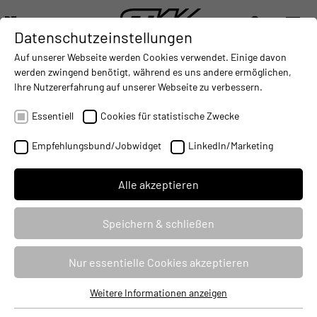
DE
Datenschutzeinstellungen
DIGITALISIERUNG
- CONNECTING THE WORLD OF MOBILE MACHINES
AUTOMATISIERUNG
- IMPROVING MOBILE MACHINES O
INTEGRATION
- SUPPORTI
Auf unserer Webseite werden Cookies verwendet. Einige davon
DEUTSCH (DE)
werden zwingend benötigt, während es uns andere ermöglichen,
ENGLISH (EN)
Ihre Nutzererfahrung auf unserer Webseite zu verbessern.
ESX.4 und openSYDE
中文 (ZH)
Essentiell
Cookies für statistische Zwecke
11.08.2022
Empfehlungsbund/Jobwidget
LinkedIn/Marketing
Alle akzeptieren
Speichern & schließen
Nur essentielle Cookies akzeptieren
Weitere Informationen anzeigen
Essentiell