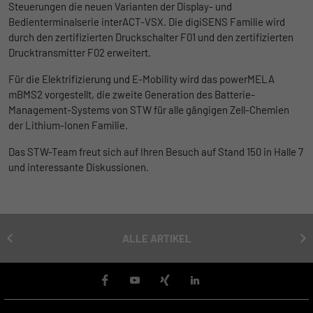
Ohne diese Einbindung können die Jobangebote nicht
Steuerungen die neuen Varianten der Display- und
Registriert eine eindeutige ID, die
dargestellt werden.
Bedienterminalserie interACT-VSX. Die digiSENS Familie wird
verwendet wird, um statistische Daten
Zweck
durch den zertifizierten Druckschalter F01 und den zertifizierten
dazu, wie der Besucher die Website nutzt,
Name
Cookie-Informationen anzeigen
_bms_session
Drucktransmitter F02 erweitert.
zu generieren.
Anbieter
Empfehlungsbund
Für die Elektrifizierung und E-Mobility wird das powerMELA
LinkedIn/Marketing
mBMS2 vorgestellt, die zweite Generation des Batterie-
Name
_gat
Das LinkedIn Insight Tag wird verwendet, um Besuche und
Laufzeit
1 Jahr
Management-Systems von STW für alle gängigen Zell-Chemien
Aktionen auf unserer Website nachzuverfolgen. Die Daten
der Lithium-Ionen Familie.
Anbieter
Google
helfen uns, die Wirksamkeit von Werbekampagnen zu messen
Wird von Empfehlungsbund.de gesetzt, um
und interessenbasierte Werbung auf LinkedIn anzuzeigen.
Das STW-Team freut sich auf Ihren Besuch auf Stand 150 in Halle 7
Zweck
die Session des Besuchers für Bewerbungs-
Laufzeit
1 Tag
und interessante Diskussionen.
und Empfehlungsfunktionen zu speichern.
Name
Cookie-Informationen anzeigen
li_gc
Google Analytics nimmt sich diesen Cookie
zur Hilfe, um die Anforderungsrate zu
Anbieter
LinkedIn
Zweck
drosseln und die Datenerfassung auf
Laufzeit
Websites mit hohem Datenverkehr zu
6 Monate
ALLE ARTIKEL
begrenzen.
Speichert die Zustimmung der Besucher zur
Zweck
Verwendung von Cookies für nicht
Name
_gid
wesentliche Zwecke.