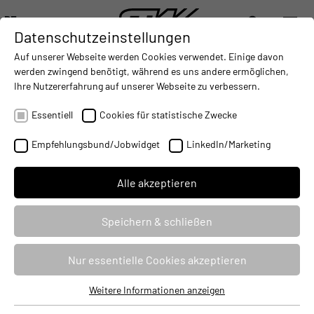
DE
Datenschutzeinstellungen
DIGITALISIERUNG
- CONNECTING THE WORLD OF MOBILE MACHINES
AUTOMATISIERUNG
- IMPROVING MOBILE MACHINES O
INTEGRATION
- SUPPORTI
Auf unserer Webseite werden Cookies verwendet. Einige davon
DEUTSCH (DE)
werden zwingend benötigt, während es uns andere ermöglichen,
ENGLISH (EN)
Ihre Nutzererfahrung auf unserer Webseite zu verbessern.
SYSTEME UND LÖSUNGEN VON STW
中文 (ZH)
AUF DER SPS/IPC/DRIVES
Essentiell
Cookies für statistische Zwecke
10.11.2016
Empfehlungsbund/Jobwidget
LinkedIn/Marketing
Alle akzeptieren
Speichern & schließen
Nur essentielle Cookies akzeptieren
Weitere Informationen anzeigen
Essentiell